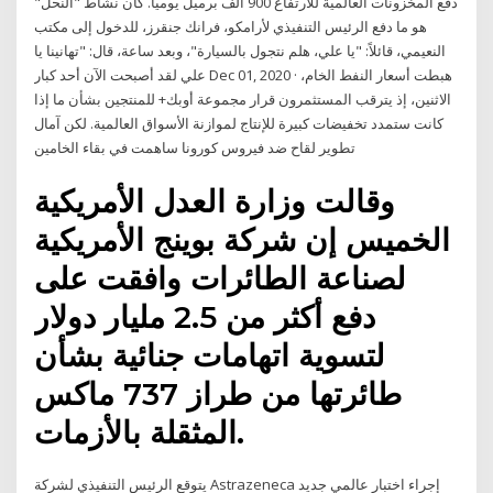
دفع المخزونات العالمية للارتفاع 900 ألف برميل يوميا. كان نشاط "النحل"
هو ما دفع الرئيس التنفيذي لأرامكو، فرانك جنقرز، للدخول إلى مكتب
النعيمي، قائلاً: "يا علي، هلم نتجول بالسيارة"، وبعد ساعة، قال: "تهانينا يا
علي لقد أصبحت الآن أحد كبار Dec 01, 2020 · هبطت أسعار النفط الخام،
الاثنين، إذ يترقب المستثمرون قرار مجموعة أوبك+ للمنتجين بشأن ما إذا
كانت ستمدد تخفيضات كبيرة للإنتاج لموازنة الأسواق العالمية. لكن آمال
تطوير لقاح ضد فيروس كورونا ساهمت في بقاء الخامين
وقالت وزارة العدل الأمريكية
الخميس إن شركة بوينج الأمريكية
لصناعة الطائرات وافقت على
دفع أكثر من 2.5 مليار دولار
لتسوية اتهامات جنائية بشأن
طائرتها من طراز 737 ماكس
المثقلة بالأزمات.
يتوقع الرئيس التنفيذي لشركة Astrazeneca إجراء اختبار عالمي جديد