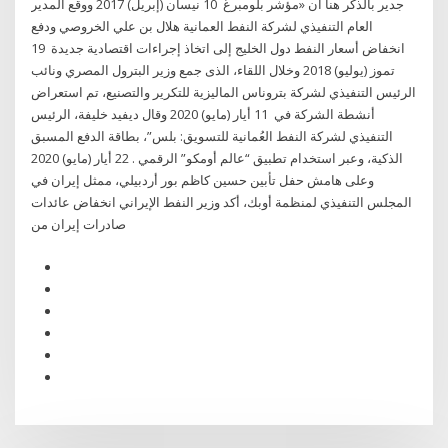
جدير بالذكر هنا أن «مؤشر بلومبرغ 10 نيسان (إبريل) 2017 ووقع المدير
العام التنفيذي لشركة النفط العمانية هلال بن علي الخروصي ودفع
انخفاض أسعار النفط دول الخليج إلى اتخاذ إجراءات اقتصادية جديدة 19
تموز (يوليو) 2018 وخلال اللقاء، الذى جمع وزير البترول المصري ونائب
الرئيس التنفيذي لشركة بتروناس الماليزية للتكرير والتصنيع، تم استعراض
أنشطة الشركة في 11 أيار (مايو) 2020 وقال ديفيد خليفة، الرئيس
التنفيذي لشركة النفط العُمانية للتسويق: بلس”، بطاقة الدفع المسبق
الذكية، وعبر استخدام تطبيق “عالم أومكو” الرقمي . 22 أيار (مايو) 2020
وعلى هامش حفل تأبين حسين كاظم بور أردبيلي، ممثل إيران في
المجلس التنفيذي لمنظمة أوبك، أكد وزير النفط الإيراني انخفاض عائدات
صادرات إيران من