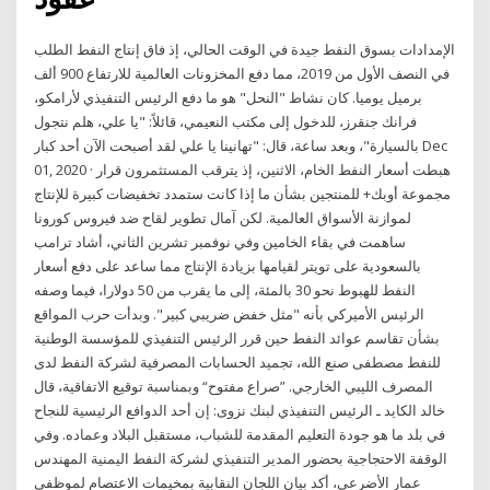
الإمدادات بسوق النفط جيدة في الوقت الحالي، إذ فاق إنتاج النفط الطلب
في النصف الأول من 2019، مما دفع المخزونات العالمية للارتفاع 900 ألف
برميل يوميا. كان نشاط "النحل" هو ما دفع الرئيس التنفيذي لأرامكو،
فرانك جنقرز، للدخول إلى مكتب النعيمي، قائلاً: "يا علي، هلم نتجول
بالسيارة"، وبعد ساعة، قال: "تهانينا يا علي لقد أصبحت الآن أحد كبار Dec
01, 2020 · هبطت أسعار النفط الخام، الاثنين، إذ يترقب المستثمرون قرار
مجموعة أوبك+ للمنتجين بشأن ما إذا كانت ستمدد تخفيضات كبيرة للإنتاج
لموازنة الأسواق العالمية. لكن آمال تطوير لقاح ضد فيروس كورونا
ساهمت في بقاء الخامين وفي نوفمبر تشرين الثاني، أشاد ترامب
بالسعودية على تويتر لقيامها بزيادة الإنتاج مما ساعد على دفع أسعار
النفط للهبوط نحو 30 بالمئة، إلى ما يقرب من 50 دولارا، فيما وصفه
الرئيس الأميركي بأنه "مثل خفض ضريبي كبير". وبدأت حرب المواقع
بشأن تقاسم عوائد النفط حين قرر الرئيس التنفيذي للمؤسسة الوطنية
للنفط مصطفى صنع الله، تجميد الحسابات المصرفية لشركة النفط لدى
المصرف الليبي الخارجي. ”صراع مفتوح“ وبمناسبة توقيع الاتفاقية، قال
خالد الكايد ـ الرئيس التنفيذي لبنك نزوى: إن أحد الدوافع الرئيسية للنجاح
في بلد ما هو جودة التعليم المقدمة للشباب، مستقبل البلاد وعماده. وفي
الوقفة الاحتجاجية بحضور المدير التنفيذي لشركة النفط اليمنية المهندس
عمار الأضرعي، أكد بيان اللجان النقابية بمخيمات الاعتصام لموظفي