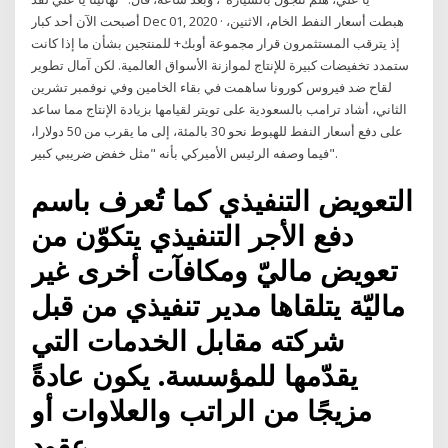
أصبحت الآن أحد كبار Dec 01, 2020 · هبطت أسعار النفط الخام، الاثنين،
إذ يترقب المستثمرون قرار مجموعة أوبك+ للمنتجين بشأن ما إذا كانت
ستمدد تخفيضات كبيرة للإنتاج لموازنة الأسواق العالمية. لكن آمال تطوير
لقاح ضد فيروس كورونا ساهمت في بقاء الخامين وفي نوفمبر تشرين
الثاني، أشاد ترامب بالسعودية على تويتر لقيامها بزيادة الإنتاج مما ساعد
على دفع أسعار النفط للهبوط نحو 30 بالمئة، إلى ما يقرب من 50 دولارا،
فيما وصفه الرئيس الأميركي بأنه "مثل خفض ضريبي كبير".
التعويض التنفيذي كما تُعرف باسم
دفع الأجر التنفيذي يتكوّن من
تعويض ماليّ ومكافآت أخرى غير
ماليّة يتلقاها مدير تنفيذي من قبل
شركته مقابل الخدمات التي
يقدّمها للمؤسسة. يكون عادةً
مزيجًا من الراتب والعلاوات أو
عقود