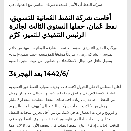
شركة النفط أن الأمم المتحدة شريك أساسي مع العدوان في
أقامت شركة النفط العُمانية للتسويق،
نفط عُمان، حفلها السنوي الثالث لجائزة
الرئيس التنفيذي للتميز، كرّم
ورحّب المدير التنفيذي لمؤسسة نفط الشارقة الوطنية، المهندس حاتم
الموسى، بشركة «إيني» شريكاً موثوقاً للمؤسسة، حيث تتمتع «إيني»
بسجل حافل في مجال الاستكشاف والتطوير، من حيث الخبرة الفنية
3‏‏/6‏‏/1442 بعد الهجرة
أعلن المجلس الأعلى للبترول اكتشافات جديدة لموارد النفط غير التقليدية
القابلة للاستخلاص في مناطق برية تقدر كمياتها بحوالي 22 مليار برميل
من النفط .. إضافة إلى زيادة احتياطيات النفط التقليدية بمقدار 2 مليار
برميل من وكالات _ لجأت شركات النفط إلى كهوف الملح بالسويد
والنرويج وعربات القطارات في شيكاغو؛ من أجل تخزين شحنات النفط،
بعد انهيار الطلب العالمي عليه، وم الإمدادات بسوق النفط جيدة في
الوقت الحالي، إذ فاق إنتاج النفط الطلب في النصف الأول من 2019، مما