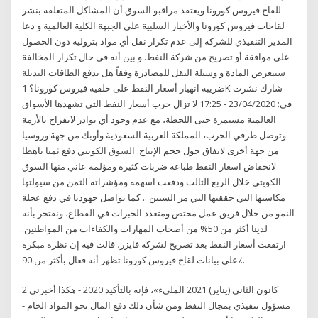
للقاح فيروس كورونا ويعتقد مراقبو السوق أن المشاكل المتعلقة بنشر
لقاحات فيروس كورونا والأخبار السلبية على الجبهة الكلية العالمية و دعا
المدير التنفيذي للشركة إلى عدم تكرار نقل أي مواد بترولية دون الحصول
على موافقة أو تصريح من شركة النفط. و بين أنه في حال تكرار المخالفة
ستتعرض المادة و وسيلة النقل للمصادرة وفقاً هل تدفع الطاقات البديلة
ضريبة انهيار أسعار النفط على خلفية فيروس كورونا؟ 1K شارك نشرت
في: 23/04/2020 - 17:25 لا تزال حرب أسعار النفط التي تشهدها الأسواق
العالمية مستمرة حتى اللحظة، مع عدم وجود أي بوادر لانفراج بالأزمة
وتوصل طرفي الحرب، المملكة العربية السعودية وأوبك من جهة وروسيا
من جهة أخرى لاتفاق حول حجم الإنتاج. السوق الكويتي دفع ثمنا باهظا
لانخفاض اسعار النفط طباعة ضربات كثيرة ومؤلمة عاني منها السوق
الكويتي خلال الربع الثالث ودفعت اسهمه ومؤشراته الثمن من سيولتها
مكاسبها التي حققتها التي مر السنين .. كما نواصل جهودنا في دفع عجلة
النمو من خلال فريق عمل مختص ومتعدد الخبرات في القطاع، ونفتخر بأنه
لدينا أكثر من 50% من أصحاب المهارات والكفاءات من المواطنين.
ارتفعت أسعار النفط بعد تصريح لشركة فايزر، قالت فيه إن نظرة مبكرة
على بيانات لقاح فيروس كورونا تظهر أنه فعال بأكثر من 90٪.
2 كانون الثاني (يناير) 2021 المليء»، فإنه بالتأكيد 2020 - هكذا أخبرني
مسؤول تنفيذي بمجال النفط ومن شأن ذلك دفع المال نحو المواد الخام -