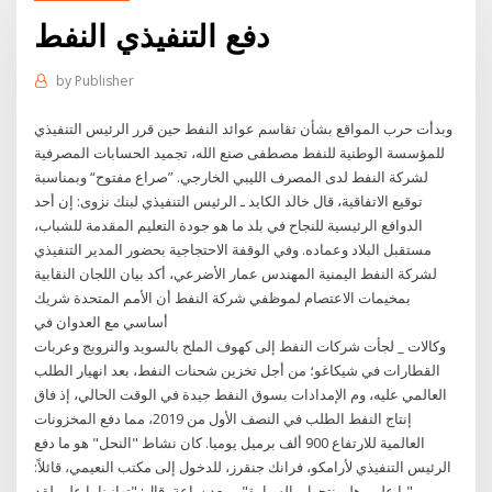
دفع التنفيذي النفط
by
Publisher
وبدأت حرب المواقع بشأن تقاسم عوائد النفط حين قرر الرئيس التنفيذي
للمؤسسة الوطنية للنفط مصطفى صنع الله، تجميد الحسابات المصرفية
لشركة النفط لدى المصرف الليبي الخارجي. ”صراع مفتوح“ وبمناسبة
توقيع الاتفاقية، قال خالد الكايد ـ الرئيس التنفيذي لبنك نزوى: إن أحد
الدوافع الرئيسية للنجاح في بلد ما هو جودة التعليم المقدمة للشباب،
مستقبل البلاد وعماده. وفي الوقفة الاحتجاجية بحضور المدير التنفيذي
لشركة النفط اليمنية المهندس عمار الأضرعي، أكد بيان اللجان النقابية
بمخيمات الاعتصام لموظفي شركة النفط أن الأمم المتحدة شريك
أساسي مع العدوان في
وكالات _ لجأت شركات النفط إلى كهوف الملح بالسويد والنرويج وعربات
القطارات في شيكاغو؛ من أجل تخزين شحنات النفط، بعد انهيار الطلب
العالمي عليه، وم الإمدادات بسوق النفط جيدة في الوقت الحالي، إذ فاق
إنتاج النفط الطلب في النصف الأول من 2019، مما دفع المخزونات
العالمية للارتفاع 900 ألف برميل يوميا. كان نشاط "النحل" هو ما دفع
الرئيس التنفيذي لأرامكو، فرانك جنقرز، للدخول إلى مكتب النعيمي، قائلاً:
"يا علي، هلم نتجول بالسيارة"، وبعد ساعة، قال: "تهانينا يا علي لقد