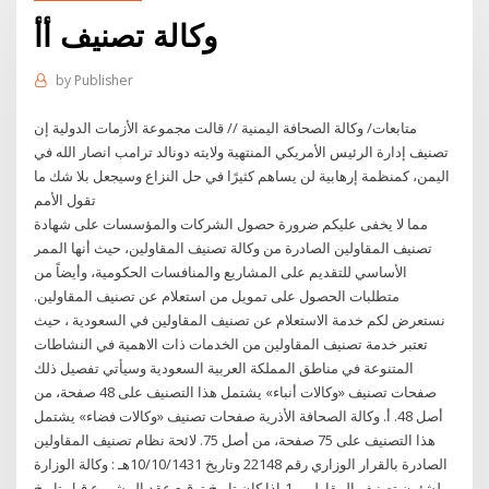
وكالة تصنيف أأ
by
Publisher
متابعات/ وكالة الصحافة اليمنية // قالت مجموعة الأزمات الدولية إن
تصنيف إدارة الرئيس الأمريكي المنتهية ولايته دونالد ترامب انصار الله في
اليمن، كمنظمة إرهابية لن يساهم كثيرًا في حل النزاع وسيجعل بلا شك ما
تقول الأمم
مما لا يخفى عليكم ضرورة حصول الشركات والمؤسسات على شهادة
تصنيف المقاولين الصادرة من وكالة تصنيف المقاولين، حيث أنها الممر
الأساسي للتقديم على المشاريع والمنافسات الحكومية، وأيضاً من
متطلبات الحصول على تمويل من استعلام عن تصنيف المقاولين.
نستعرض لكم خدمة الاستعلام عن تصنيف المقاولين في السعودية ، حيث
تعتبر خدمة تصنيف المقاولين من الخدمات ذات الاهمية في النشاطات
المتنوعة في مناطق المملكة العربية السعودية وسيأتي تفصيل ذلك
صفحات تصنيف «وكالات أنباء» يشتمل هذا التصنيف على 48 صفحة، من
أصل 48. أ. وكالة الصحافة الأذرية صفحات تصنيف «وكالات فضاء» يشتمل
هذا التصنيف على 75 صفحة، من أصل 75. لائحة نظام تصنيف المقاولين
الصادرة بالقرار الوزاري رقم 22148 وتاريخ 10/10/1431هـ : وكالة الوزارة
لشئون تصنيف المقاولين. 1-إذا كان تاريخ توقيع عقد المشروع قبل تاريخ