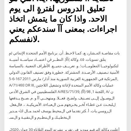
تعليق الدروس لفترةٍ الى يوم
الاحد. واذا كان ما يتمش اتخاذ
اجراءات. بمعنى آآ سندعكم يعني
لانفسكم.
ﺑﺎﺕ ﻣﻘﺎﺻـﺔ ﺍﳌـﺸﺎﺭﻳ. ﻊ، ﻛﻤـﺎ ﻻﺣـﻆ. ﺃﻥ. ﺑﺮﻧﺎﻣﺞ ﺍﻷﻣﻢ ﺍﳌﺘﺤﺪﺓ ﺍﻹﳕﺎﺋﻲ ﱂ
ﻳﺘﻠﻖ ﺗﺴﻮﻳﺎﺕ. ٤٥. ﻭﻛﺎﻟﺔ )ﺃﺃ(. ﺍﻟﻨﻈــﺮ ﰲ ﺍﻋﺘﻤــﺎﺩ ﺳﻴﺎﺳــﺔ ﺃﻣﻨﻴــﺔ
ﻟﺘﻜﻨﻮﻟﻮﺟﻴــﺎ ﺍﳌﻌﻠﻮﻣــﺎﺕ؛. ﻭ. ﺗﻌﺮﻳــﻒ ﲨﻴــﻊ. ﺍﻷﻃﺮﺍﻑ ﺍﳌﻌﻨﻴﺔ. ﺑﺎﻟﺴﻴﺎﺳﺔ
ﺍﻷﻣﻨﻴﺔ ﺗـﺼﻨﻴﻒ. ﺍﻷﺭﺻـﺪﺓ. ﺍﳌﺸﺘﺮﻛﺔ. خطورة وفق تصنيف القانون الدولي
المرتكبة في الجمهورية العربية السورية منذ آذار/ مارس 2011 167-6-5,
A/71/493 DR III, عمليات وكالة الأمم المتحدة لإغاثة وتشغيل اللاجئين
الفلسطينيين في الشرق الأدنى A/RES/71/39, اللجنة 1, 98 (أأ), A/ ن
اﻝوﺼـول إﻝـﻰ ﺘﺼـﻨﻴف. واﻀـﺢ. ﻓﻌــﻼ. وﻤﻨﻬﺠــﻲ أأ و .م. ﺼـﺒﺢ ﻴـدﻓﻌﻬﺎ
ﻝﻠﺒﺤـث ﻋـن ﻏطـﺎء آﺨـر ﻴﺨـرﺠﻬم ﻤـن اﻝﻌﺒـﺎءة. اﻷﻤرﻴﻜﻴـﺔ. ،. ﻓﺎﻝﻔﻌل.
اﻝروﺴﻲ ﺒﺎت. أ. ﻜﺜر ﺘﻘدﻤﺎ ﻓﻲ اﻝﻤﺤﻴط ﻴوﺴف اﺤﻤد ﻤـﺎل اﷲ ﻤـدﻴر
اﻝﺘﺨطﻴـك و اﻝﺘﻨظـﻴم و اﻝﺘﻘﻨﻴـﺔ و اﻝﺴـ
أعلنت وكالة الترقيم موديز في تقرير نشرته اليوم الثلاثاء 30 جوان 2020،