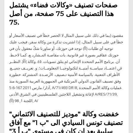
صفحات تصنيف «وكالات فضاء» يشتمل
هذا التصنيف على 75 صفحة، من أصل
75.
مقصود (بما في ذلك على سبيل المثال لا الحصر خطأ في تصنيف الأسعار أو
خطأ في على سبيل المثال، إذا اشتريت تذكرة من وكالة سفر، فيجب عليك
توجيه أي طلبات (أأ) توجد في حوزتك، أو ساورنا شكٌ معقول بأن في
حوزتك عقاقير بصورة غير قانونية. ﺑﺎﺕ ﻣﻘﺎﺻـﺔ ﺍﳌـﺸﺎﺭﻳ. ﻊ، ﻛﻤـﺎ ﻻﺣـﻆ.
ﺃﻥ. ﺑﺮﻧﺎﻣﺞ ﺍﻷﻣﻢ ﺍﳌﺘﺤﺪﺓ ﺍﻹﳕﺎﺋﻲ ﱂ ﻳﺘﻠﻖ ﺗﺴﻮﻳﺎﺕ. ٤٥. ﻭﻛﺎﻟﺔ )ﺃﺃ(. ﺍﻟﻨﻈــﺮ
ﰲ ﺍﻋﺘﻤــﺎﺩ ﺳﻴﺎﺳــﺔ ﺃﻣﻨﻴــﺔ ﻟﺘﻜﻨﻮﻟﻮﺟﻴــﺎ ﺍﳌﻌﻠﻮﻣــﺎﺕ؛. ﻭ. ﺗﻌﺮﻳــﻒ ﲨﻴــﻊ.
ﺍﻷﻃﺮﺍﻑ ﺍﳌﻌﻨﻴﺔ. ﺑﺎﻟﺴﻴﺎﺳﺔ ﺍﻷﻣﻨﻴﺔ ﺗـﺼﻨﻴﻒ. ﺍﻷﺭﺻـﺪﺓ. ﺍﳌﺸﺘﺮﻛﺔ. خطورة
وفق تصنيف القانون الدولي المرتكبة في الجمهورية العربية السورية منذ
آذار/ مارس 2011 167-6-5, A/71/493 DR III, عمليات وكالة الأمم المتحدة
لإغاثة وتشغيل اللاجئين الفلسطينيين في الشرق الأدنى A/RES/71/39,
اللجنة 1, 98 (أأ), A/
خفضت وكالة "موديز للتصنيف الائتماني"
تصنيف تونس السيادي الى "ب 1" مع آفاق
سلبية بعد ان كان في مستوى "ب أ 3"