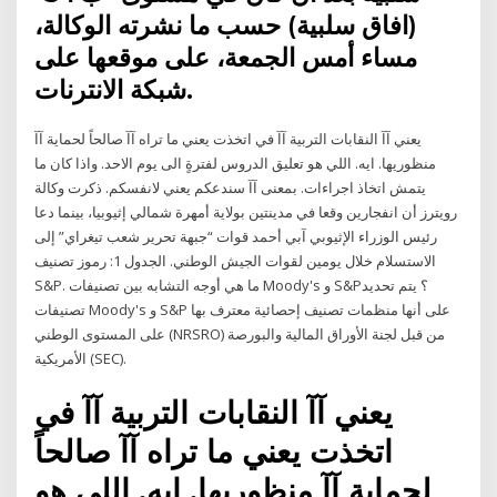
(افاق سلبية) حسب ما نشرته الوكالة،
مساء أمس الجمعة، على موقعها على
شبكة الانترنات.
يعني آآ النقابات التربية آآ في اتخذت يعني ما تراه آآ صالحاً لحماية آآ
منظوريها. ايه. اللي هو تعليق الدروس لفترةٍ الى يوم الاحد. واذا كان ما
يتمش اتخاذ اجراءات. بمعنى آآ سندعكم يعني لانفسكم. ذكرت وكالة
رويترز أن انفجارين وقعا في مدينتين بولاية أمهرة شمالي إثيوبيا، بينما دعا
رئيس الوزراء الإثيوبي آبي أحمد قوات “جبهة تحرير شعب تيغراي” إلى
الاستسلام خلال يومين لقوات الجيش الوطني. الجدول 1: رموز تصنيف
S&P. ما هي أوجه التشابه بين تصنيفات Moody's و S&P؟ يتم تحديد
تصنيفات Moody's و S&P على أنها منظمات تصنيف إحصائية معترف بها
على المستوى الوطني (NRSRO) من قبل لجنة الأوراق المالية والبورصة
الأمريكية (SEC).
يعني آآ النقابات التربية آآ في
اتخذت يعني ما تراه آآ صالحاً
لحماية آآ منظوريها. ايه. اللي هو