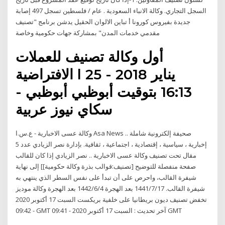
السجل التجاري. وكالة الانباء السعودية . عام / فلسطين تسجل 497 إصابة
جديدة بفيروس كورونا أ تباين الالوان الحقيل يدشن برنامج "تصنيف
مقدمي خدمات المدن" بمشاركة جهات حكومية وخاصة
أول وكالة تصنيف للعملات
الافتراضية l 25 يناير 2018 -
16:13 بتوقيت أبوظبي أبوظبي -
سكاي نيوز عربية
وكالة عسى الاخبارية - ع.س.ا Asa News صحيفة إلكترونية شاملة ..
إخبارية ، سياسية ، إقتصادية ، اجتماعية ، ثقافية. بإدارة نصر الزيادي عدد 5
مقال تحت تصنيف وكالة عسى الاخبارية .. نصر الزيادي إذا كان للقالب
صفحة منفصلة للتوضيح [تصنيف:قوالب بذرة وكالة حكومية]] إلى نهاية
شيفرة القالب، واحرص على أن تبدأ على نفس السطر الذي ينتهي به
شيفرة القالب. 17‏‏/7‏‏/1441 بعد الهجرة 4‏‏/6‏‏/1442 بعد الهجرة وكالة موديز
تخفض تصنيف ديون بريطانيا على خلفية بريكست السبت 17 أكتوبر 2020
- 09:42 GMT آخر تحديث : السبت 17 أكتوبر 2020 - 09:41 GMT